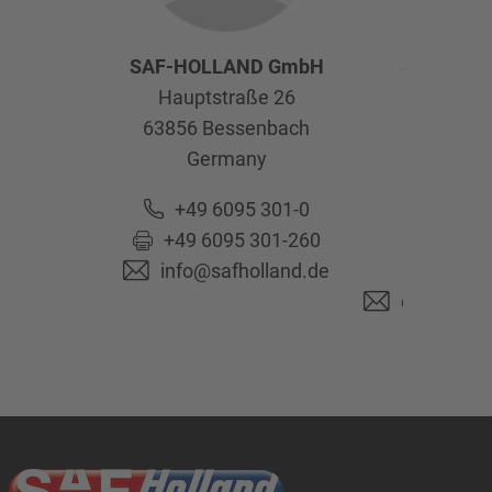
SAF-HOLLAND GmbH
SAF-HOL
Hauptstraße 26
Afte
63856
Bessenbach
Kelte
Germany
63741
As
Ge
+49 6095 301-0
+49 6095 301-260
+49 6
info@safholland.de
+49 6
originalpa