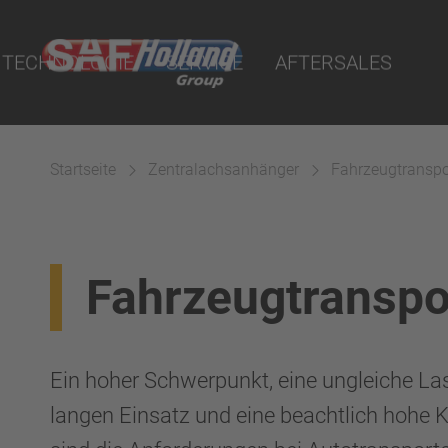
nrichtungen
 Portal
uality Parts
n
TECHNOLOGIE
SERVICE
AFTERSALES
fen
se
pfen
Startseite
Zentralachsanhänger
Fahrzeugtranspo
änze
d
gssysteme
Fahrzeugtranspo
Ein hoher Schwerpunkt, eine ungleiche Las
langen Einsatz und eine beachtlich hohe K