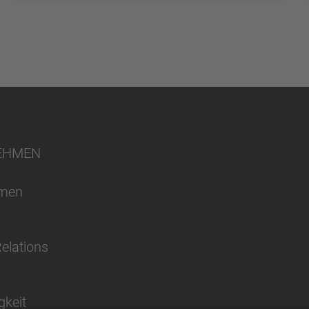
EHMEN
hmen
Relations
gkeit