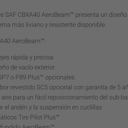
ire SAF CBXA40 AeroBeam™ presenta un diseño
tema más liviano y resistente disponible.
BXA40 AeroBeam™:
jes rápida y precisa
eño de vacío exterior
SP7 o P89 Plus™ opcionales
or revestido SC5 opcional con garantía de 5 a
aire para un fácil reposicionamiento del sub-ba
 el andén y la suspensión en cuclillas
ticos Tire Pilot Plus™
ro fundido AeroBeam™