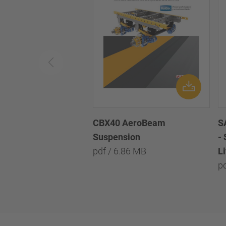
CBX40 AeroBeam
S
Suspension
-
pdf / 6.86 MB
L
p