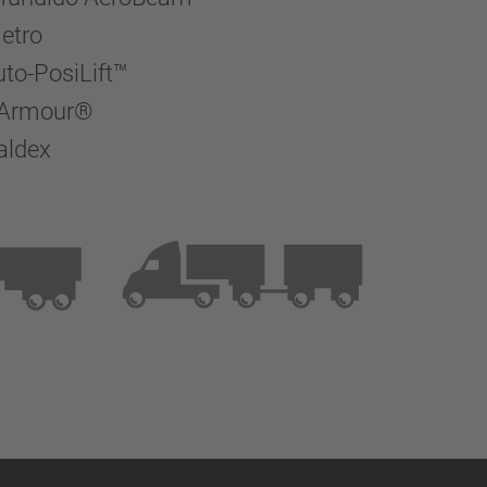
metro
uto-PosiLift™
k Armour®
aldex