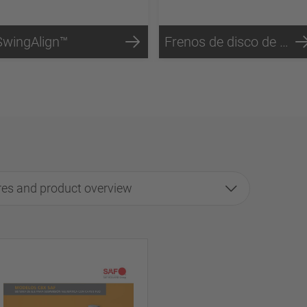
SwingAlign™
Frenos de disco de aire P89™
es and product overview