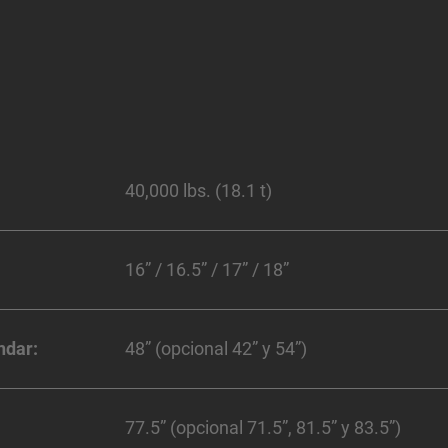
40,000 lbs. (18.1 t)
16” / 16.5” / 17” / 18”
ndar:
48” (opcional 42” y 54”)
77.5” (opcional 71.5”, 81.5” y 83.5”)