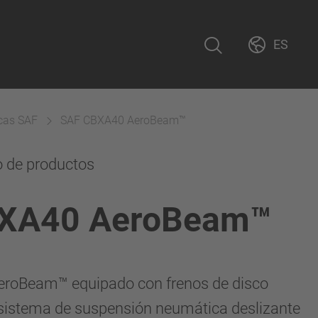
ES
cas SAF
SAF CBXA40 AeroBeam™
o de productos
XA40 AeroBeam™
roBeam™ equipado con frenos de disco
sistema de suspensión neumática deslizante