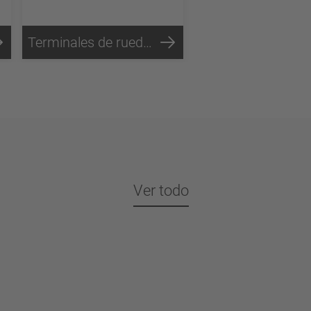
Terminales de rueda de freno de tambor SC5
Auto-PosiLift™
Ver todo