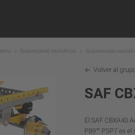
stems
Suspensiones neumáticas
Suspensiones neumáti
Volver al grup
SAF CB
El SAF CBXA40 Ae
P89™ PSP7 es el 