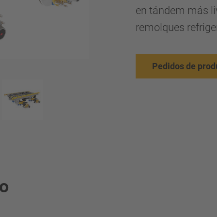
en tándem más liv
remolques refrig
Pedidos de prod
to