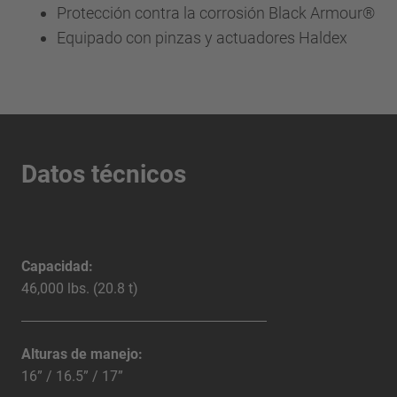
Protección contra la corrosión Black Armour®
Equipado con pinzas y actuadores Haldex
Datos técnicos
Capacidad:
46,000 lbs. (20.8 t)
Alturas de manejo:
16” / 16.5” / 17”