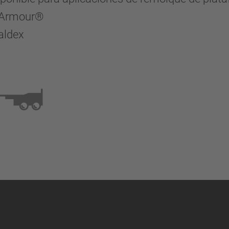
k Armour®
aldex