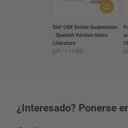
SAF CBX Series Suspension
F
- Spanish Version Sales
s
Literature
C
pdf / 1.11 MB
p
¿Interesado? Ponerse en