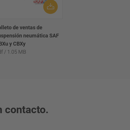
olleto de ventas de
uspensión neumática SAF
BXu y CBXy
df / 1.05 MB
 contacto.