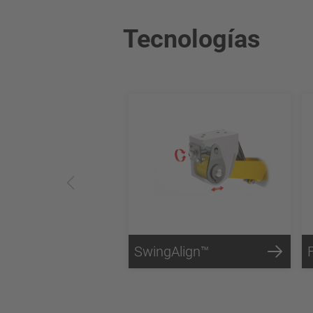
Tecnologías
SwingAlign™