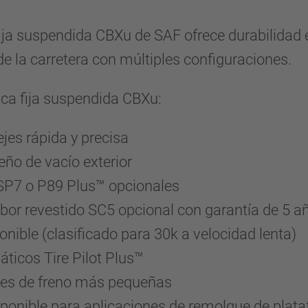
ja suspendida CBXu de SAF ofrece durabilidad e
de la carretera con múltiples configuraciones.
ica fija suspendida CBXu:
jes rápida y precisa
eño de vacío exterior
SP7 o P89 Plus™ opcionales
or revestido SC5 opcional con garantía de 5 a
ible (clasificado para 30k a velocidad lenta)
ticos Tire Pilot Plus™
ones de freno más pequeñas
onible para aplicaciones de remolque de plat