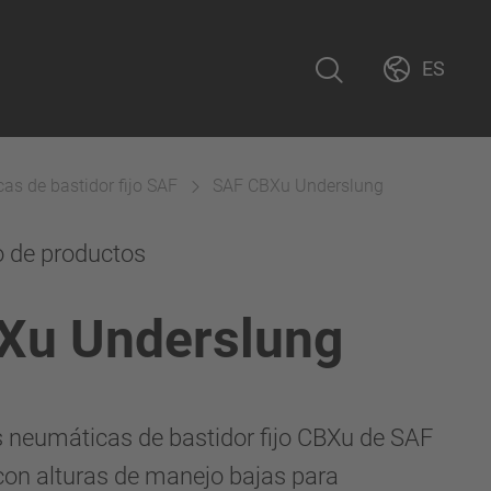
ES
s de bastidor fijo SAF
SAF CBXu Underslung
o de productos
Xu Underslung
 neumáticas de bastidor fijo CBXu de SAF
con alturas de manejo bajas para