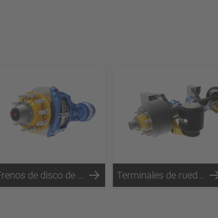
Frenos de disco de aire P89™
Terminales de rueda de freno de tambor SC5