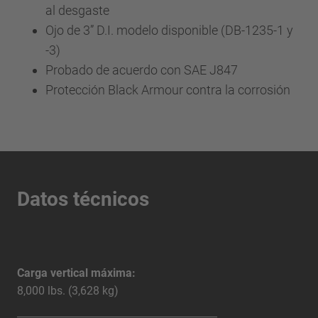
al desgaste
Ojo de 3” D.I. modelo disponible (DB-1235-1 y
-3)
Probado de acuerdo con SAE J847
Protección Black Armour contra la corrosión
Datos técnicos
Carga vertical máxima:
8,000 lbs. (3,628 kg)