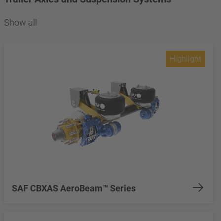
Show all
Highlight
SAF CBXAS AeroBeam™ Series