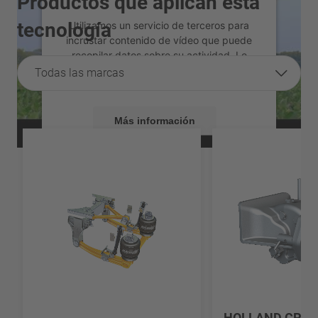
Productos que aplican esta
tecnología
Utilizamos un servicio de terceros para
incrustar contenido de vídeo que puede
recopilar datos sobre su actividad. Le
rogamos que revise los detalles y acepte
Todas las marcas
el servicio para ver este vídeo.
Más información
Aceptar
powered by
Usercentrics Consent
Management Platform
HOLLAND CP-7